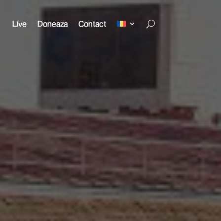
Live
Doneaza
Contact