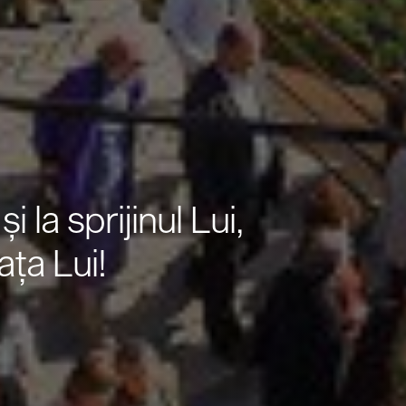
i la sprijinul Lui,
aţa Lui!